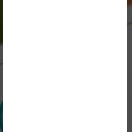
(067) 738 77 00
EN
RU
UA
Создание сайта
— Nextweb