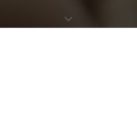
Устали ломать голову над
подарками для дорогих вам людей?
Самый лучший подарок — это
эмоции! А эмоции от посещения
Redling hotel, остануться в сердце
точно навсегда!
Подарите любимым сертификат на
отдых в уютном, семейном отеле у
самого Чёрного моря.
В сертификат вы можете включить
любой срок проживания в одном из