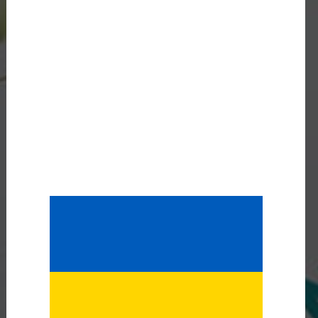
(067) 738 77 00
EN
RU
UA
Создание сайта
— Nextweb