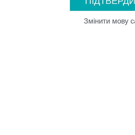
ПІДТВЕРД
ЗА НИМ
Змінити мову с
КРЫВАЕТС
ДЛЯ ТЕХ, К
Е НЕ ЗНА
С ДАННОЙ